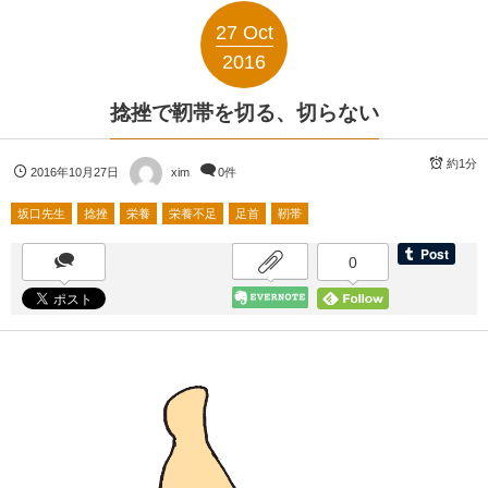
27
Oct
2016
捻挫で靭帯を切る、切らない
約1分
2016年10月27日
xim
0件
坂口先生
捻挫
栄養
栄養不足
足首
靭帯
0