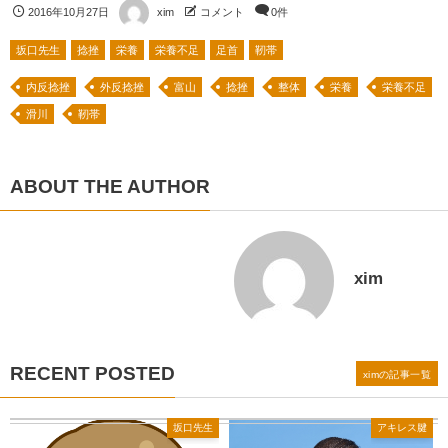
2016年10月27日
xim
コメント
0件
坂口先生
捻挫
栄養
栄養不足
足首
靭帯
内反捻挫
外反捻挫
富山
捻挫
整体
栄養
栄養不足
滑川
靭帯
ABOUT THE AUTHOR
xim
RECENT POSTED
ximの記事一覧
坂口先生
アキレス腱