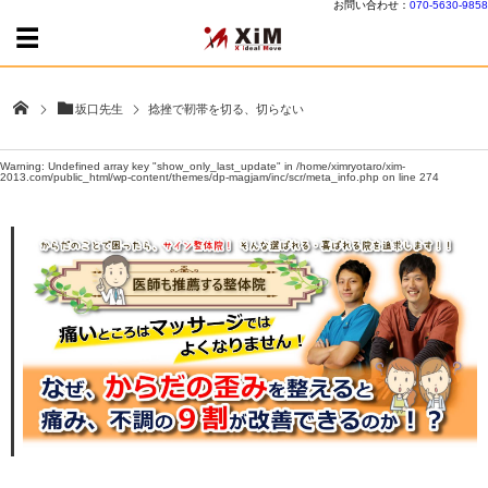
お問い合わせ：
070-5630-9858
坂口先生
捻挫で靭帯を切る、切らない
Warning
: Undefined array key "show_only_last_update" in
/home/ximryotaro/xim-
2013.com/public_html/wp-content/themes/dp-magjam/inc/scr/meta_info.php
on line
274