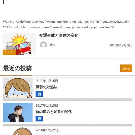
Warning
: Undefined array key "tweets_number_after_title_archive" in
/home/ximryotaro/xim-
2013.com/public_html/wp-content/themes/dp-magjam/article-loop.php
on line
50
交通事故と身体の変化
xim
2016年12月8日
むち打ち
最近の投稿
More
2017年1月15日
風邪の対処法
2017年1月10日
首の痛みと足首の関係
2016年12月21日