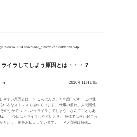
ryotaro/xim-2013.com/public_html/wp-content/themes/dp-
イライラしてしまう原因とは・・・？
2016年11月14日
xim
しやすい原因とは…？ こんばんは、XiM坂口です！ この世
ろいろなストレスで溢れています。 仕事の疲れ、人間関係
 そのなかでついついイライラしてしまう…なんてこともあ
ね。 今回はイライラしやすいとき、 身体では何が起こっ
かという一例をお伝えしています。 P.S 当院は特殊...