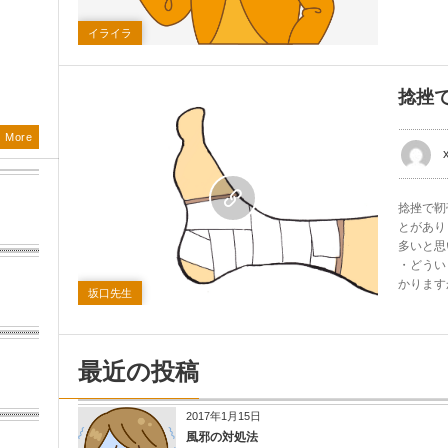
イライラ
捻挫
More
捻挫で靭
0
とがあり
多いと思
・どうい
かります
坂口先生
最近の投稿
2017年1月15日
風邪の対処法