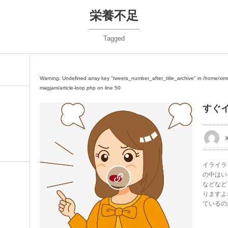
栄養不足
Tagged
Warning
: Undefined array key "tweets_number_after_title_archive" in
/home/xim
magjam/article-loop.php
on line
50
すぐ
イライラ
の中はい
などなど
りますよ
0
ているの