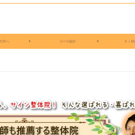
の方へ
コース紹介
ＸｉＭ