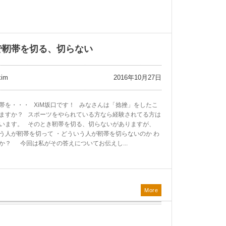
で靭帯を切る、切らない
2016年10月27日
xim
帯を・・・ XiM坂口です！ みなさんは「捻挫」をしたこ
ますか？ スポーツをやられている方なら経験されてる方は
います。 そのとき靭帯を切る、切らないがありますが、
う人が靭帯を切って ・どういう人が靭帯を切らないのか わ
か？ 今回は私がその答えについてお伝えし...
More