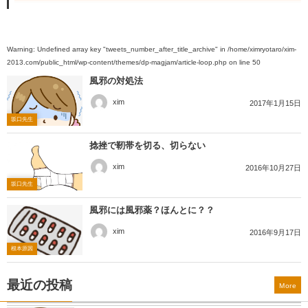
Warning
: Undefined array key "tweets_number_after_title_archive" in
/home/ximryotaro/xim-
2013.com/public_html/wp-content/themes/dp-magjam/article-loop.php
on line
50
風邪の対処法
xim
2017年1月15日
坂口先生
捻挫で靭帯を切る、切らない
xim
2016年10月27日
坂口先生
風邪には風邪薬？ほんとに？？
xim
2016年9月17日
根本原因
最近の投稿
More