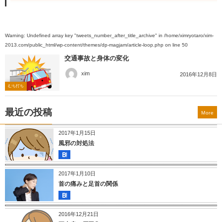
Warning
: Undefined array key "tweets_number_after_title_archive" in
/home/ximryotaro/xim-
2013.com/public_html/wp-content/themes/dp-magjam/article-loop.php
on line
50
交通事故と身体の変化
xim
2016年12月8日
むち打ち
最近の投稿
More
2017年1月15日
風邪の対処法
2017年1月10日
首の痛みと足首の関係
2016年12月21日