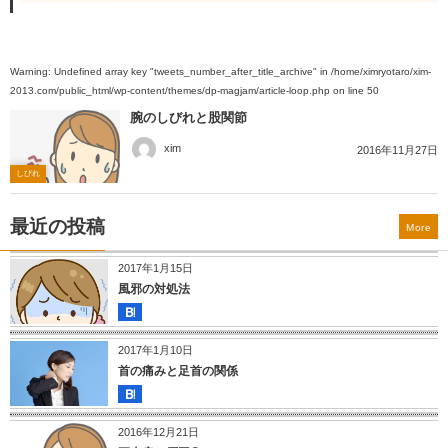
Warning
: Undefined array key "tweets_number_after_title_archive" in
/home/ximryotaro/xim-
2013.com/public_html/wp-content/themes/dp-magjam/article-loop.php
on line
50
腕のしびれと股関節
xim
2016年11月27日
しびれ
最近の投稿
More
2017年1月15日
風邪の対処法
2017年1月10日
首の痛みと足首の関係
2016年12月21日