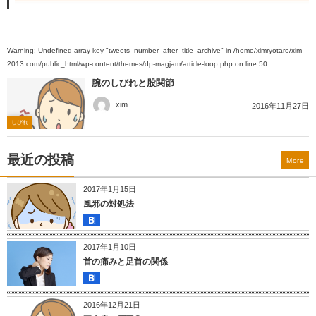
Warning
: Undefined array key "tweets_number_after_title_archive" in
/home/ximryotaro/xim-
2013.com/public_html/wp-content/themes/dp-magjam/article-loop.php
on line
50
腕のしびれと股関節
xim
2016年11月27日
しびれ
最近の投稿
More
2017年1月15日
風邪の対処法
2017年1月10日
首の痛みと足首の関係
2016年12月21日